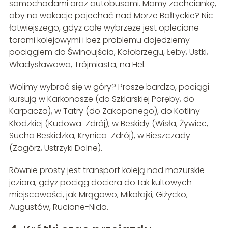
samochodami oraz autobusami. Mamy zachciankę,
aby na wakacje pojechać nad Morze Bałtyckie? Nic
łatwiejszego, gdyż całe wybrzeże jest oplecione
torami kolejowymi i bez problemu dojedziemy
pociągiem do Świnoujścia, Kołobrzegu, Łeby, Ustki,
Władysławowa, Trójmiasta, na Hel.
Wolimy wybrać się w góry? Proszę bardzo, pociągi
kursują w Karkonosze (do Szklarskiej Poręby, do
Karpacza), w Tatry (do Zakopanego), do Kotliny
Kłodzkiej (Kudowa-Zdrój), w Beskidy (Wisła, Żywiec,
Sucha Beskidzka, Krynica-Zdrój), w Bieszczady
(Zagórz, Ustrzyki Dolne).
Równie prosty jest transport koleją nad mazurskie
jeziora, gdyż pociąg dociera do tak kultowych
miejscowości, jak Mrągowo, Mikołajki, Giżycko,
Augustów, Ruciane-Nida.