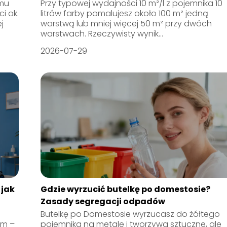
emu
Przy typowej wydajności 10 m²/l z pojemnika 10
i ok.
litrów farby pomalujesz około 100 m² jedną
j
warstwą lub mniej więcej 50 m² przy dwóch
warstwach. Rzeczywisty wynik...
2026-07-29
 jak
Gdzie wyrzucić butelkę po domestosie?
Zasady segregacji odpadów
Butelkę po Domestosie wyrzucasz do żółtego
em –
pojemnika na metale i tworzywa sztuczne, ale