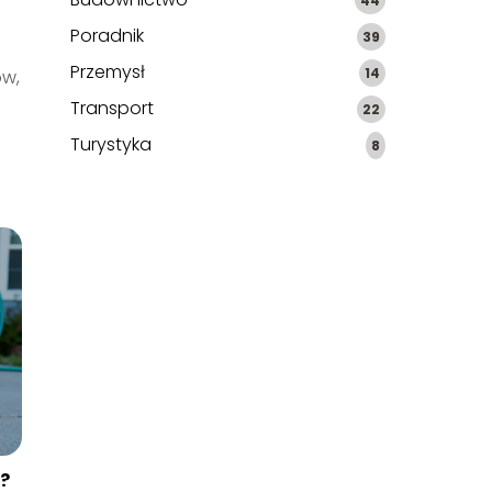
44
k
Poradnik
39
Przemysł
14
ów,
Transport
22
Turystyka
8
o?