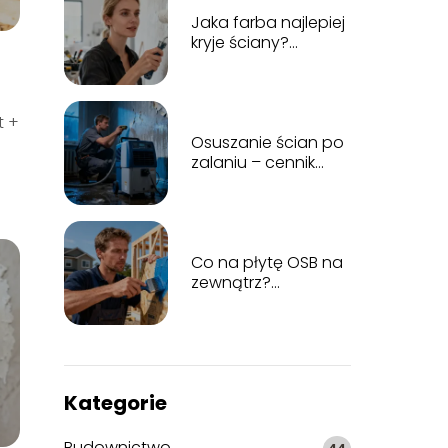
Jaka farba najlepiej
kryje ściany?
Poradnik wyboru
ć
t +
Osuszanie ścian po
zalaniu – cennik
usług i czynniki
cenowe
Co na płytę OSB na
zewnątrz?
Skuteczne
zabezpieczenie
przed wilgocią
Kategorie
Budownictwo