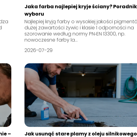
Jaka farba najlepiej kryje ściany? Poradni
wyboru
wdza
Najlepiej kryją farby o wysokiej jakości pigment
d
dużej zawartości żywic i klasie 1 odporności na
szorowanie według normy PN‑EN 13300, np.
nowoczesne farby la...
2026-07-29
nie –
Jak usunąć stare plamy z oleju silnikoweg