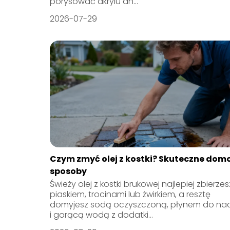
porysować akrylu an...
2026-07-29
Czym zmyć olej z kostki? Skuteczne do
sposoby
Świeży olej z kostki brukowej najlepiej zbierzes
piaskiem, trocinami lub żwirkiem, a resztę
domyjesz sodą oczyszczoną, płynem do na
i gorącą wodą z dodatki...