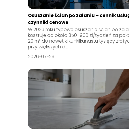
Osuszanie ścian po zalaniu – cennik usług
czynniki cenowe
W 2026 roku typowe osuszanie ścian po zala
kosztuje od około 350–900 zł/tydzień za pokó
20 m² do nawet kilku–kilkunastu tysięcy złoty
przy większych do...
2026-07-29