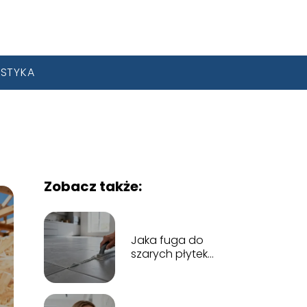
YSTYKA
Zobacz także:
Jaka fuga do
szarych płytek
będzie najlepszym
wyborem?