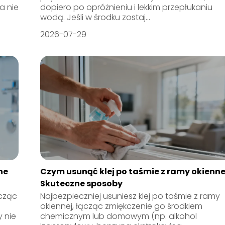
a nie
dopiero po opróżnieniu i lekkim przepłukaniu
wodą. Jeśli w środku zostaj...
2026-07-29
ne
Czym usunąć klej po taśmie z ramy okienne
Skuteczne sposoby
ącząc
Najbezpieczniej usuniesz klej po taśmie z ramy
okiennej, łącząc zmiękczenie go środkiem
y nie
chemicznym lub domowym (np. alkohol