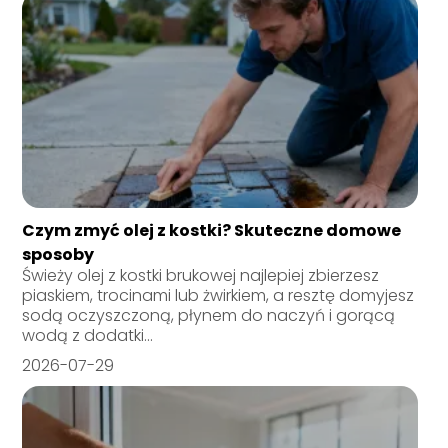
Czym zmyć olej z kostki? Skuteczne domowe
sposoby
Świeży olej z kostki brukowej najlepiej zbierzesz
piaskiem, trocinami lub żwirkiem, a resztę domyjesz
sodą oczyszczoną, płynem do naczyń i gorącą
wodą z dodatki...
2026-07-29