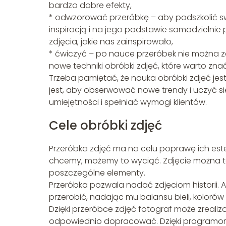
bardzo dobre efekty,
* odwzorować przeróbkę – aby podszkolić sw
inspiracją i na jego podstawie samodzielnie p
zdjęcia, jakie nas zainspirowało,
* ćwiczyć – po nauce przeróbek nie można z
nowe techniki obróbki zdjęć, które warto znać
Trzeba pamiętać, że nauka obróbki zdjęć jes
jest, aby obserwować nowe trendy i uczyć 
umiejętności i spełniać wymogi klientów.
Cele obróbki zdjęć
Przeróbka zdjęć ma na celu poprawę ich estety
chcemy, możemy to wyciąć. Zdjęcie można ta
poszczególne elementy.
Przeróbka pozwala nadać zdjęciom historii. A
przerobić, nadając mu balansu bieli, kolorów 
Dzięki przeróbce zdjęć fotograf może zrealiz
odpowiednio dopracować. Dzięki programom 