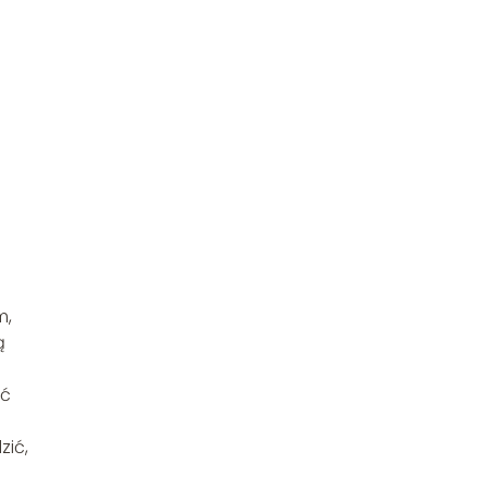
m,
ą
ąć
zić,