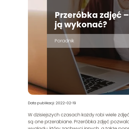
Przeróbka zdjęć –
ją wykonać?
Poradnik
Data publikacji: 2022-02-19
W dzisiejszych czasach każdy robi wiele zdjęć
są one przerabiane. Przeróbka zdjęć pozwal
wyglądu, który zachwyci innych, a także pop