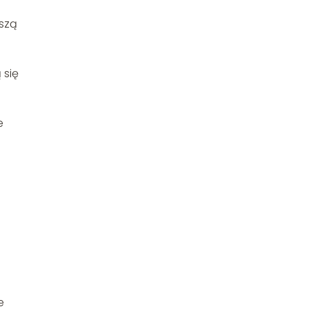
aszą
 się
e
e