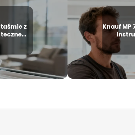
 taśmie z
Knauf MP 7
uteczne
instr