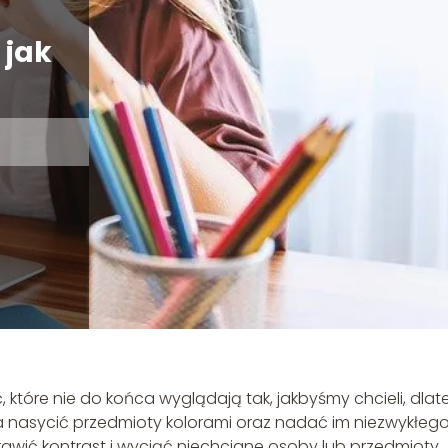
 jak
, które nie do końca wyglądają tak, jakbyśmy chcieli, dla
a nasycić przedmioty kolorami oraz nadać im niezwykłeg
rawić kontrast i wyciąć niechciane osoby lub przedmioty.