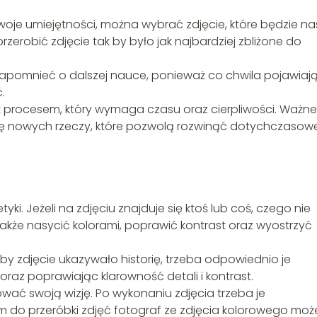
oje umiejętności, można wybrać zdjęcie, które będzie n
rzerobić zdjęcie tak by było jak najbardziej zbliżone do
apomnieć o dalszej nauce, ponieważ co chwila pojawiają
.
t procesem, który wymaga czasu oraz cierpliwości. Ważne
się nowych rzeczy, które pozwolą rozwinąć dotychczasow
ki. Jeżeli na zdjęciu znajduje się ktoś lub coś, czego nie
kże nasycić kolorami, poprawić kontrast oraz wyostrzyć
by zdjęcie ukazywało historię, trzeba odpowiednio je
oraz poprawiając klarowność detali i kontrast.
ować swoją wizję. Po wykonaniu zdjęcia trzeba je
do przeróbki zdjęć fotograf ze zdjęcia kolorowego moż