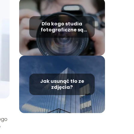
Dla kogo studia
fotograficzne są
dobrym wyborem?
Jak usunąć tło ze
zdjęcia?
tego
o