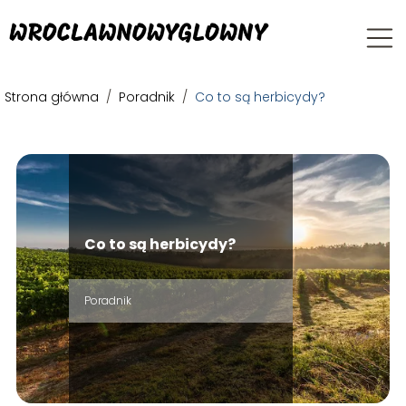
Strona główna
/
Poradnik
/
Co to są herbicydy?
Co to są herbicydy?
Poradnik