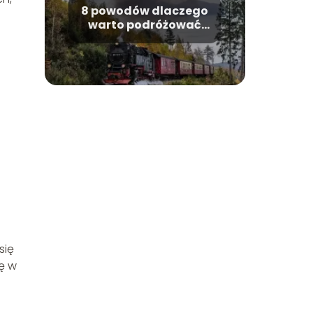
8 powodów dlaczego
warto podróżować
koleją – zalety
się
ę w