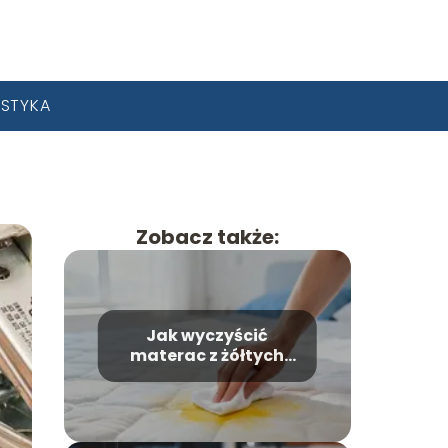
YSTYKA
Zobacz także:
Jak wyczyścić
materac z żółtych
plam? Skuteczne
domowe sposoby