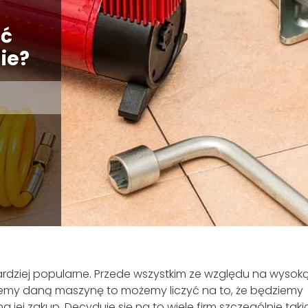
ąć
ie?
ardziej popularne. Przede wszystkim ze względu na wysok
my daną maszynę to możemy liczyć na to, że będziemy
a jej zakup. Decyduje się na to wiele firm szczególnie taki