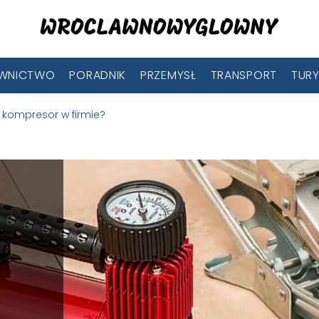
WNICTWO
PORADNIK
PRZEMYSŁ
TRANSPORT
TUR
 kompresor w firmie?