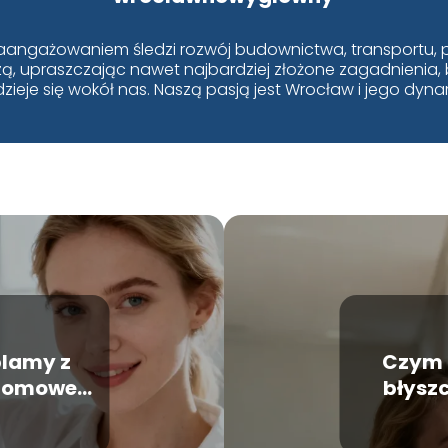
aangażowaniem śledzi rozwój budownictwa, transportu, p
edzą, upraszczając nawet najbardziej złożone zagadnienia,
dzieje się wokół nas. Naszą pasją jest Wrocław i jego dyn
plamy z
Czym 
 domowe
błysz