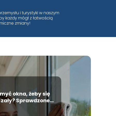
rzemysłu i turystyki w naszym
 by każdy mógł z łatwością
amiczne zmiany!
myć okna, żeby się
czały? Sprawdzone
sposoby