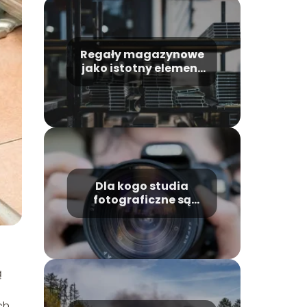
Regały magazynowe
jako istotny element
magazynów.
Dla kogo studia
fotograficzne są
dobrym wyborem?
ą
ch,