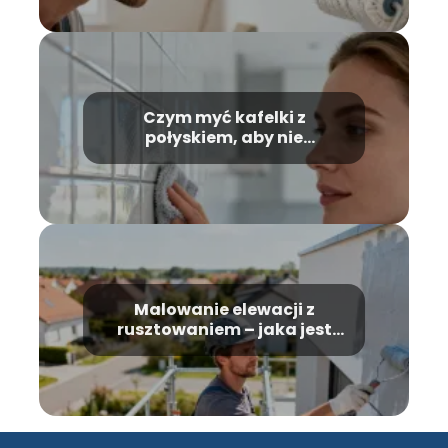
Czym myć kafelki z
połyskiem, aby nie
zostawiać smug?
Malowanie elewacji z
rusztowaniem – jaka jest
cena usługi?