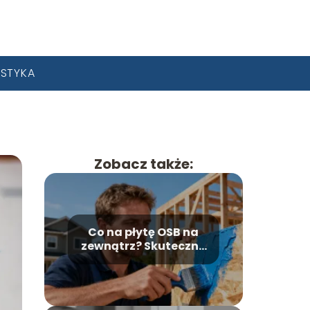
YSTYKA
Zobacz także:
Co na płytę OSB na
zewnątrz? Skuteczne
zabezpieczenie przed
wilgocią