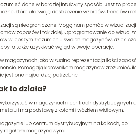
ozumieć dane w bardziej intuicyjny sposób. Jest to proc
czne, które ułatwiają dostrzeżenie wzorców, trendów i rela
zacji są nieograniczone. Mogą nam pomóc w wizualizacji
omów zapasów i tak dalej. Oprogramowanie do wizualiza
 w lepszym zrozumieniu swoich magazynów, dzięki cz
by, a także uzyskiwać wgląd w swoje operacje.
w magazynach jako wizualna reprezentacja ilości zapas
ncie. Pomagają kierownikom magazynów zrozumieć, il
e jest ono najbardziej potrzebne.
ak to działa?
 wykorzystać w magazynach i centrach dystrybucyjnych 
 metalu i ma podstawę z kołami i wózkiem widłowym.
gazynie lub centrum dystrybucyjnym na kółkach, co
dzy regałami magazynowymi.