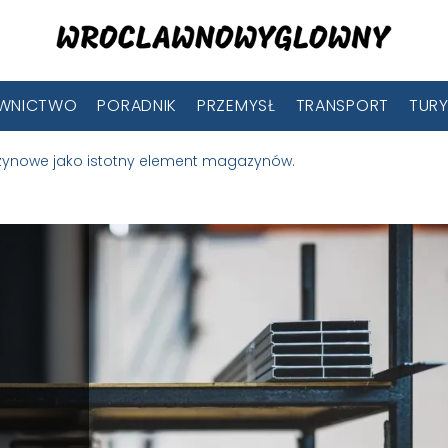
WNICTWO
PORADNIK
PRZEMYSŁ
TRANSPORT
TUR
ynowe jako istotny element magazynów.