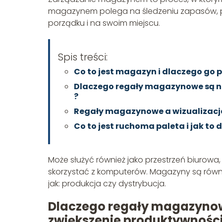
magazynem polega na śledzeniu zapasów, prz
porządku i na swoim miejscu.
Spis treści:
Co to jest magazyn i dlaczego go 
Dlaczego regały magazynowe są n
?
Regały magazynowe a wizualizacj
Co to jest ruchoma paleta i jak to 
Może służyć również jako przestrzeń biurowa
skorzystać z komputerów. Magazyny są rów
jak: produkcja czy dystrybucja.
Dlaczego regały magazyno
zwiększenie produktywności