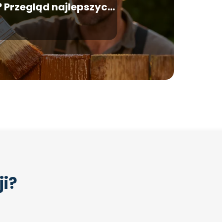
 Przegląd najlepszych
preparatów
ji?