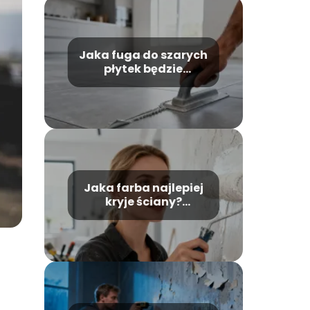
Jaka fuga do szarych
płytek będzie
najlepszym
wyborem?
Jaka farba najlepiej
kryje ściany?
Poradnik wyboru