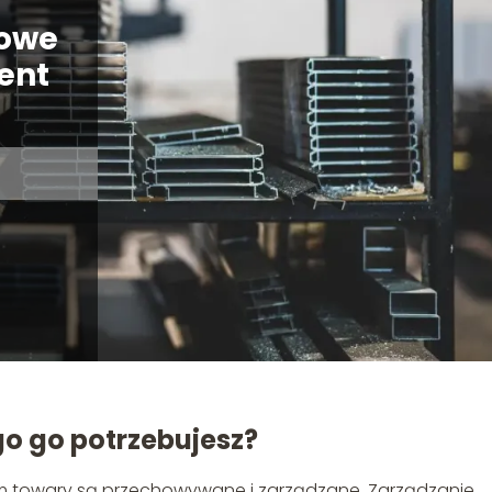
owe
ent
go go potrzebujesz?
m towary są przechowywane i zarządzane. Zarządzanie