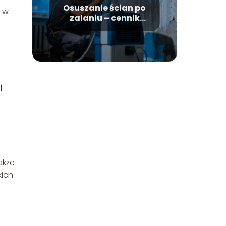
Osuszanie ścian po
t w
zalaniu – cennik
usług i czynniki
cenowe
i
akże
kich