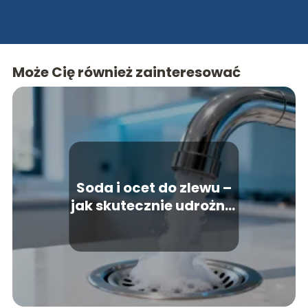
jest Wrocław i jego dynamiczne zmiany!
Może Cię również zainteresować
Soda i ocet do zlewu –
jak skutecznie udrożnić
rury?