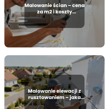
Malowanie ścian – cena
za m2 i koszty
robocizny
Malowanie elewacji z
rusztowaniem – jaka
jest cena usługi?