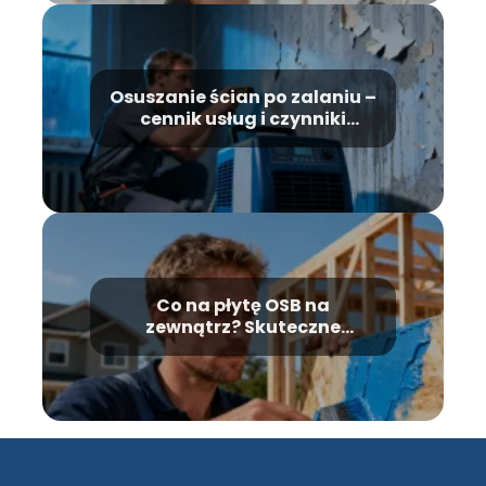
Osuszanie ścian po zalaniu –
cennik usług i czynniki
cenowe
Co na płytę OSB na
zewnątrz? Skuteczne
zabezpieczenie przed
wilgocią