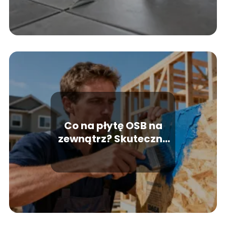
Co na płytę OSB na
zewnątrz? Skuteczne
zabezpieczenie przed
wilgocią